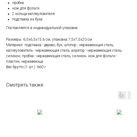
пробка
нож для фольги
2 кольца-каплеуловителя
подставка из бука
Поставляется в индивидуальной упаковке.
Размеры: 6,5х6,5х15,6 см; упаковка 7,5х7,5х20 см
Материал: подставка - дерево, бук; штопор - нержавеющая сталь;
каплеуловитель - нержавеющая сталь; аэратор - нержавеющая сталь,
силикон; пробка - нержавеющая сталь, силикон; нож для фольги -
пластик, нержавеюща
Вес брутто (1 шт.): 660 г
Смотреть также