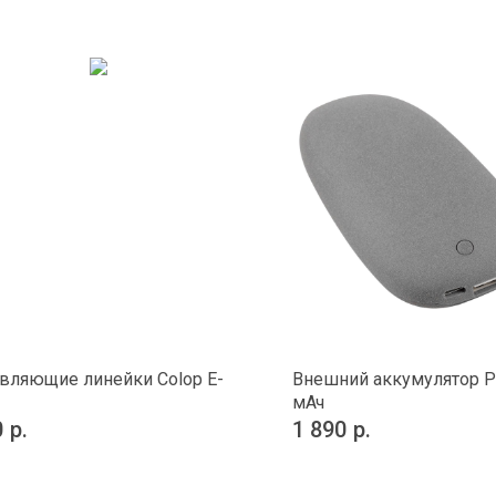
вляющие линейки Colop E-
Внешний аккумулятор P
мАч
0
р.
1 890
р.