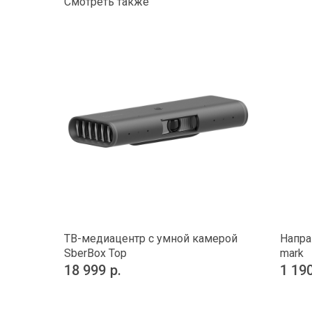
Смотреть также
ТВ-медиацентр с умной камерой
Напра
SberBox Top
mark
18 999
р.
1 19