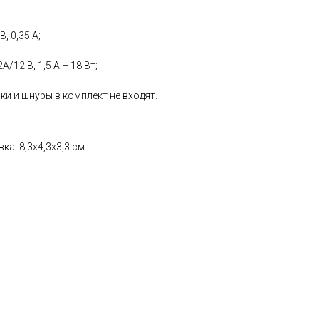
, 0,35 А;
2А/12 B, 1,5 А – 18 Вт;
и и шнуры в комплект не входят.
вка: 8,3х4,3х3,3 см