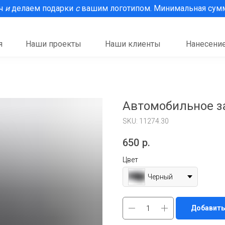
рч
и
делаем подарки
с
вашим логотипом. Минимальная сумма
я
Наши проекты
Наши клиенты
Нанесение
Автомобильное за
SKU:
11274.30
650
р.
Цвет
Черный
Добавить