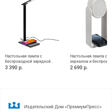
Настольная лампа с
Настольная лампа с
беспроводной зарядкой
зеркалом и беспрово
Power Spot
зарядкой Tyro
3 390
р.
2 690
р.
Издательский Дом «ПремиумПресс»