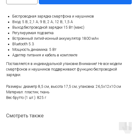
Беспроводная зарядка смартфона и наушников
Вход: 5 В, 2,1 A; 9 В, 2 A; 12 В, 1,5 A
Выход беспроводной зарядки 15 Вт (макс)
Регулируемая подсветка
Встроенный литий-ионный аккумулятор 1800 мАч
Bluetooth 5.3
Мощность динамика: 5 Вт
Адаптер питания и кабель в комплекте
Поставляется в индивидуальной упаковке.Внимание! Не все модели
смартфонов и наушников поддерживают функцию беспроводной
зарядки.
Размеры: диаметр 8,5 см, высота 17,5 см; упаковка: 26,5x12x10 см
Материал: пластик; ткань
Вес брутто (1 шт.): 825 г
Смотреть также