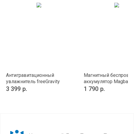
Антигравитационный
Магнитный беспрово
увлажнитель freeGravity
аккумулятор Magback
мАч
3 399
р.
1 790
р.