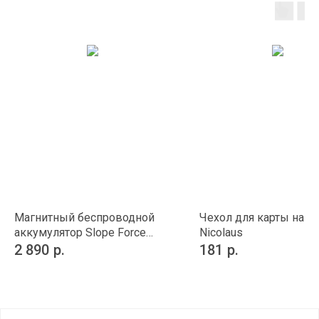
Магнитный беспроводной
Чехол для карты на т
аккумулятор Slope Force
Nicolaus
5000 мАч
2 890
р.
181
р.