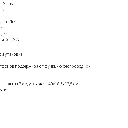
 120 лм
0K
1Вт</li>
 ч
ядки
: 5 В, 2 A
ой упаковке.
артфонов поддерживают функцию беспроводной
тр лампы 7 см; упаковка: 40х18,5х12,5 см
екло