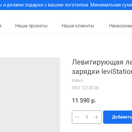
рч
и
делаем подарки
с
вашим логотипом. Минимальная сумма
я
Наши проекты
Наши клиенты
Нанесение
Левитирующая ла
зарядки leviStatio
Indivo
SKU:
12133.30
11 590
р.
Добавить