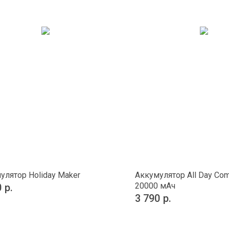
улятор Holiday Maker
Аккумулятор All Day Co
20000 мAч
0
р.
3 790
р.