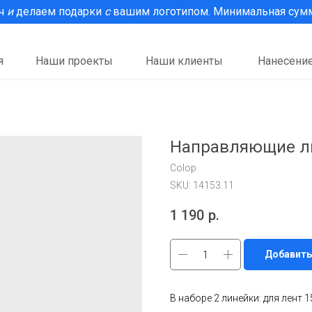
рч
и
делаем подарки
с
вашим логотипом. Минимальная сумма
я
Наши проекты
Наши клиенты
Нанесение
Направляющие ли
Colop
SKU:
14153.11
1 190
р.
Добавить
В наборе 2 линейки: для лент 1