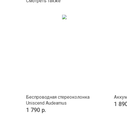
Смотреть также
Беспроводная стереоколонка
Аккум
Uniscend Audeamus
1 89
1 790
р.