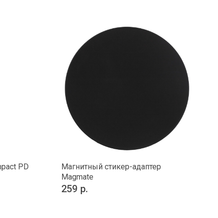
mpact PD
Магнитный стикер-адаптер
Magmate
259
р.