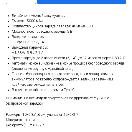
Литий-полимерный аккумулятор
Емкость: 5000 мАч
Количество циклов заряда-разряда: не менее 600
Мощность беспроводного заряда: 5 Вт
Входные параметры:
– Type-C: 5 B / 2,1 A
Выходные параметры:
– USB-A: 5 В / 2,1 A
Время заряда: до 3 часов от сети (2,1 А), до 12 часов от порта USB 2.0
Автоматическое выключение в конце процесса беспроводного заряда
(отключение вручную –двойной клик)
Процесс беспроводного заряда телефона, как и заряда самого
аккумулятора по кабелю, сопровождается зеленым свечением
крайнего светодиода из четырех
В комплекте кабель с разъемом Type-C
Внимание! Не все модели смартфонов поддерживают функцию
беспроводной зарядки.
Размеры: 10x6,3x1,6 см; упаковка: 15х9х2,7
Материал: пластик
Вес брутто (1 шт.): 172 г