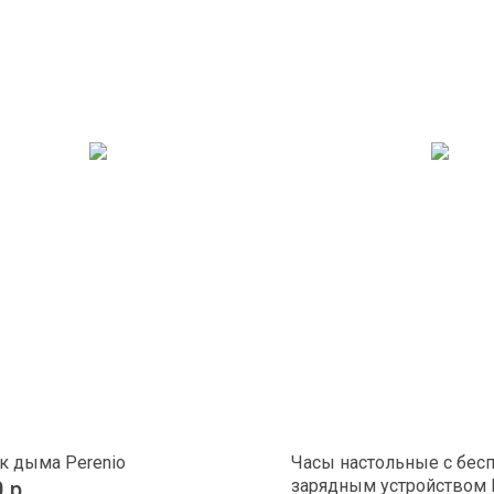
к дыма Perenio
Часы настольные с бе
зарядным устройством P
0
р.