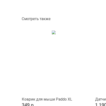
Смотреть также
Коврик для мыши Paddo ХL
Датчи
349
р.
1 19