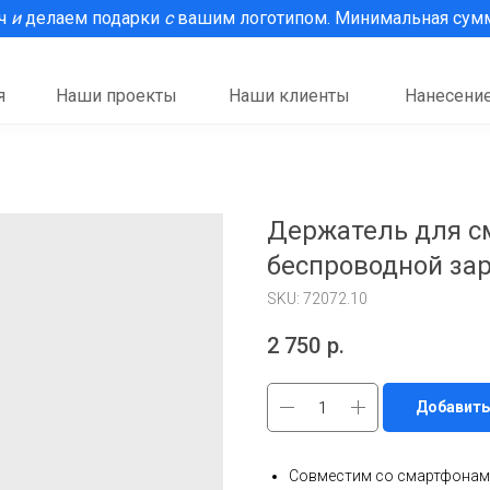
рч
и
делаем подарки
с
вашим логотипом. Минимальная сумма
я
Наши проекты
Наши клиенты
Нанесение
Держатель для см
беспроводной за
SKU:
72072.10
2 750
р.
Добавить
Совместим со смартфонами