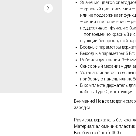
Значения цветов светодио
– красный цвет свечения —
или не поддерживает функ
– синий цвет свечения — ре
поддерживает функцию быс
– попеременно красный и с
функции беспроводной зар
Входные параметры держате
Выходные параметры: 5 Вт;
Рабочая дистанция: 3–6 мм
Сенсорный механизм для а
Устанавливается в дефлек
приборную панель или лоб
В комплекте: держатель дл
кабель Type-С, инструкция.
Внимание! Не все модели см
зарядки.
Размеры: держатель без креплен
Материал: алюминий; пластик
Вес брутто (1 шт.): 300 г