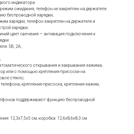
дного индикатора:
 режим ожидания, телефон не закреплен на держателе
цию беспроводной зарядки;
жим зарядки, телефон закреплен на держателе и
трой зарядки;
иний цвет свечения — активация подключения к
ядки.
ля: 5B, 2A;
;
втоматического открывания и закрывания зажима;
тор или с помощью крепления-присоски на
овое стекло;
я телефона, крепление-присоска, крепление-зажим,
артфонов поддерживают функцию беспроводной
ия: 12,3х7,5х5 см; коробка: 12,6х8,6х8,3 см