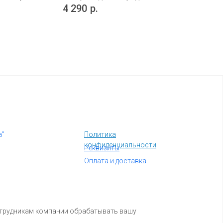
UV Depot
4 290
р.
а"
Политика
конфиденциальности
Реквизиты
Оплата и доставка
отрудникам компании обрабатывать вашу