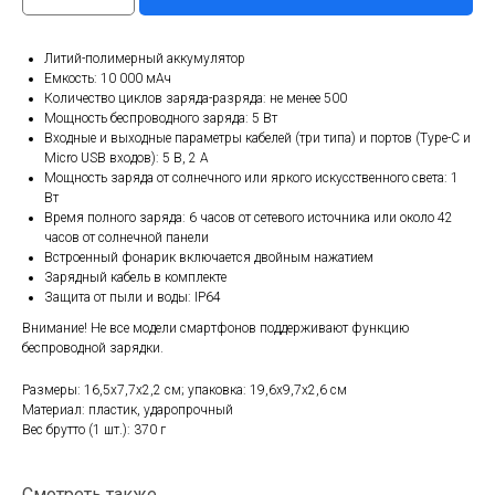
Литий-полимерный аккумулятор
Емкость: 10 000 мАч
Количество циклов заряда-разряда: не менее 500
Мощность беспроводного заряда: 5 Вт
Входные и выходные параметры кабелей (три типа) и портов (Type-C и
Micro USB входов): 5 В, 2 A
Мощность заряда от солнечного или яркого искусственного света: 1
Вт
Время полного заряда: 6 часов от сетевого источника или около 42
часов от солнечной панели
Встроенный фонарик включается двойным нажатием
Зарядный кабель в комплекте
Защита от пыли и воды: IP64
Внимание! Не все модели смартфонов поддерживают функцию
беспроводной зарядки.
Размеры: 16,5х7,7х2,2 см; упаковка: 19,6x9,7x2,6 см
Материал: пластик, ударопрочный
Вес брутто (1 шт.): 370 г
Смотреть также