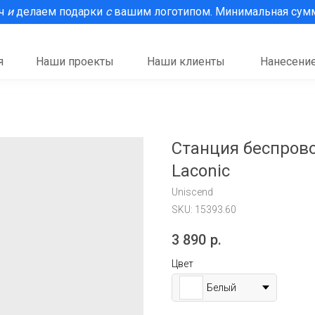
рч
и
делаем подарки
с
вашим логотипом. Минимальная сумма
я
Наши проекты
Наши клиенты
Нанесение
Станция беспрово
Laconic
Uniscend
SKU:
15393.60
3 890
р.
Цвет
Белый