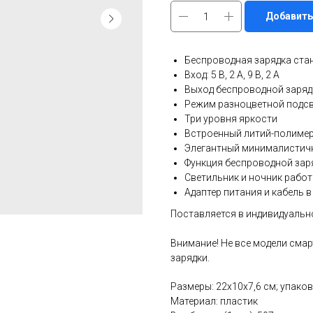
Добавить
Беспроводная зарядка стан
Вход: 5 В, 2 A, 9 В, 2 A
Выход беспроводной зарядк
Режим разноцветной подс
Три уровня яркости
Встроенный литий-полимер
Элегантный минималистич
Функция беспроводной заря
Светильник и ночник работ
Адаптер питания и кабель в
Поставляется в индивидуальн
Внимание! Не все модели см
зарядки.
Размеры: 22x10x7,6 см; упаков
Материал: пластик