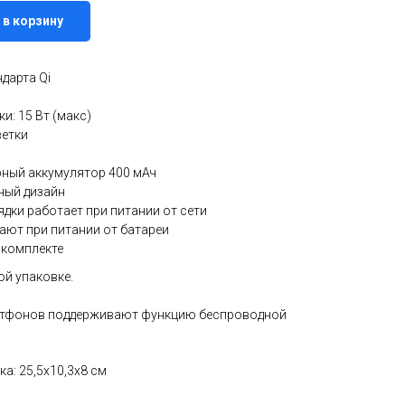
 в корзину
дарта Qi
и: 15 Вт (макс)
ветки
ный аккумулятор 400 мАч
ный дизайн
дки работает при питании от сети
ают при питании от батареи
 комплекте
ой упаковке.
артфонов поддерживают функцию беспроводной
ка: 25,5x10,3x8 см