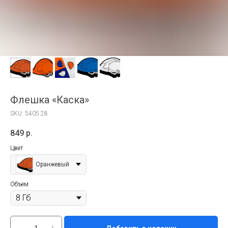
Флешка «Каска»
SKU:
5405.28
849
р.
Цвет
Оранжевый
Объем