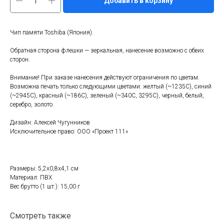
Добавить в корзину
Чип памяти Toshiba (Япония).
Обратная сторона флешки — зеркальная, нанесение возможно с обеих
сторон.
Внимание! При заказе нанесения действуют ограничения по цветам.
Возможна печать только следующими цветами: желтый (~1235C), синий
(~2945C), красный (~186С), зеленый (~340C, 3295C), черный, белый,
серебро, золото.
Дизайн: Алексей Чугунников
Исключительное право: ООО «Проект 111»
Размеры: 5,2х0,8х4,1 см
Материал: ПВХ
Вес брутто (1 шт.): 15,00 г
Смотреть также