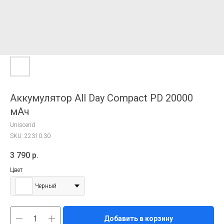
Аккумулятор All Day Compact PD 20000
мAч
Uniscend
SKU:
22310.30
3 790
р.
Цвет
Черный
Добавить в корзину