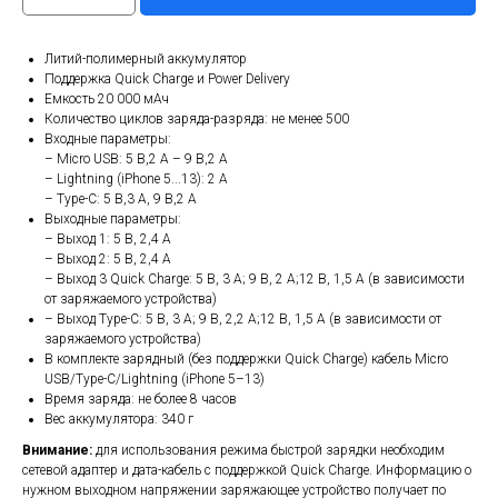
Литий-полимерный аккумулятор
Поддержка Quick Charge и Power Delivery
Емкость 20 000 мАч
Количество циклов заряда-разряда: не менее 500
Входные параметры:
– Micro USB: 5 В,2 A – 9 В,2 А
– Lightning (iPhone 5...13): 2 A
– Type-C: 5 В,3 A, 9 В,2 A
Выходные параметры:
– Выход 1: 5 В, 2,4 A
– Выход 2: 5 B, 2,4 A
– Выход 3 Quick Charge: 5 В, 3 A; 9 В, 2 A;12 В, 1,5 A (в зависимости
от заряжаемого устройства)
– Выход Type-C: 5 В, 3 A; 9 В, 2,2 A;12 В, 1,5 A (в зависимости от
заряжаемого устройства)
В комплекте зарядный (без поддержки Quick Charge) кабель Micro
USB/Type-C/Lightning (iPhone 5–13)
Время заряда: не более 8 часов
Вес аккумулятора: 340 г
Внимание:
для использования режима быстрой зарядки необходим
сетевой адаптер и дата-кабель с поддержкой Quick Charge. Информацию о
нужном выходном напряжении заряжающее устройство получает по