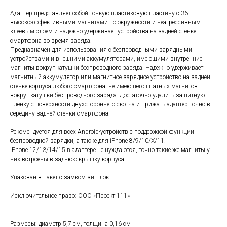
Адаптер представляет собой тонкую пластиковую пластину с 36
высокоэффективными магнитами по окружности и неагрессивным
клеевым слоем и надежно удерживает устройства на задней стенке
смартфона во время заряда.
Предназначен для использования с беспроводными зарядными
устройствами и внешними аккумуляторами, имеющими внутренние
магниты вокруг катушки беспроводного заряда. Надежно удерживает
магнитный аккумулятор или магнитное зарядное устройство на задней
стенке корпуса любого смартфона, не имеющего штатных магнитов
вокруг катушки беспроводного заряда. Достаточно удалить защитную
пленку с поверхности двухстороннего скотча и прижать адаптер точно в
середину задней стенки смартфона.
Рекомендуется для всех Android-устройств с поддержкой функции
беспроводной зарядки, а также для iPhone 8/9/10/X/11.
iPhone 12/13/14/15 в адаптере не нуждаются, точно такие же магниты у
них встроены в заднюю крышку корпуса.
Упакован в пакет с замком зип-лок.
Исключительное право: ООО «Проект 111»
Размеры: диаметр 5,7 см, толщина 0,16 см