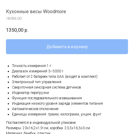
Кухонные весы Woodmore
18096.00
1350,00
р.
Добавить в корзину
Точность измерения 1 г
Диапазон измерений 3–5000 г
Работает от 2 батареек типа ААА (входят в комплект)
Электронный тип управления
Сверхточная сенсорная система датчиков
Индикатор перегрузки
Функция последовательного взвешивания
Индикация низкого уровня заряда элементов питания
Автоматическое отключение
Единицы измерения: грамм, килограмм, унция, фунт
Поставляется в индивидуальной упаковке
Размеры: 23х16,2х1,9 см; коробка: 23,5х16,5х3 см
Материал: бамбук; пластик