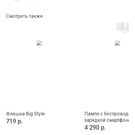
Смотреть также
Флешка Big Style
Лампа с беспроводно
зарядкой смартфона и
719
р.
Powerack
4 290
р.