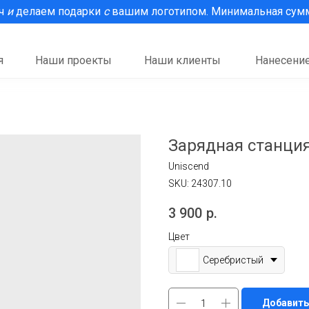
рч
и
делаем подарки
с
вашим логотипом. Минимальная сумма
я
Наши проекты
Наши клиенты
Нанесение
Зарядная станция
Uniscend
SKU:
24307.10
3 900
р.
Цвет
Серебристый
Добавить