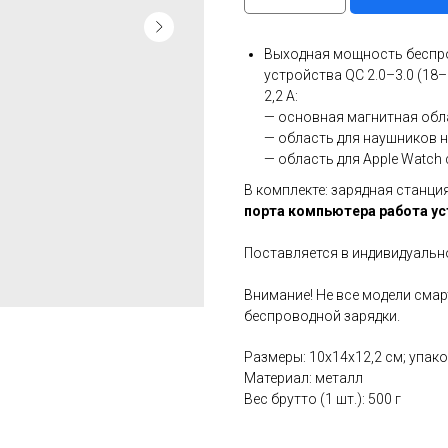
Выходная мощность беспро
устройства QC 2.0–3.0 (18–2
2,2 A:
— основная магнитная обла
— область для наушников н
— область для Apple Watch 
В комплекте: зарядная станция
порта компьютера работа у
Поставляется в индивидуальн
Внимание! Не все модели сма
беспроводной зарядки.
Размеры: 10х14х12,2 см; упако
Материал: металл
Вес брутто (1 шт.): 500 г