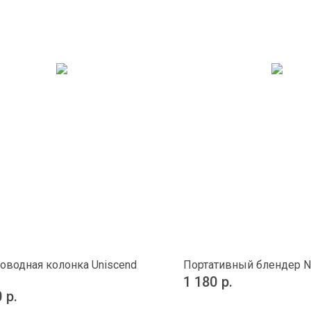
оводная колонка Uniscend
Портативный блендер N
1 180
р.
0
р.