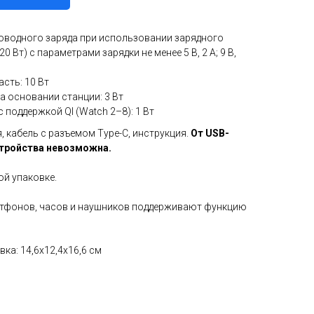
водного заряда при использовании зарядного
0 Вт) с параметрами зарядки не менее 5 В, 2 А; 9 B,
сть: 10 Вт
а основании станции: 3 Вт
c поддержкой QI (Watch 2–8): 1 Вт
, кабель с разъемом Type-C, инструкция.
От USB-
стройства невозможна.
ой упаковке.
ртфонов, часов и наушников поддерживают функцию
вка: 14,6х12,4х16,6 см