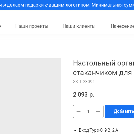
рч
и
делаем подарки
с
вашим логотипом. Минимальная сумма
я
Наши проекты
Наши клиенты
Нанесение
Настольный орган
стаканчиком для 
SKU:
23091
2 093
р.
Добавить
Вход Type-C: 9 В, 2 A