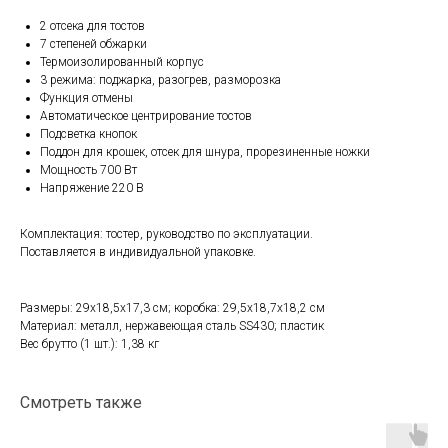
2 отсека для тостов
7 степеней обжарки
Термоизолированный корпус
3 режима: поджарка, разогрев, разморозка
Функция отмены
Автоматическое центрирование тостов
Подсветка кнопок
Поддон для крошек, отсек для шнура, прорезиненные ножки
Мощность 700 Вт
Напряжение 220 В
Комплектация: тостер, руководство по эксплуатации.
Поставляется в индивидуальной упаковке.
Размеры: 29х18,5х17,3 см; коробка: 29,5х18,7х18,2 см
Материал: металл, нержавеющая сталь SS430; пластик
Вес брутто (1 шт.): 1,38 кг
Смотреть также