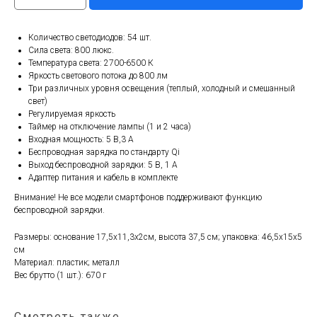
Количество светодиодов: 54 шт.
Сила света: 800 люкс.
Температура света: 2700-6500 К
Яркость светового потока до 800 лм
Три различных уровня освещения (теплый, холодный и смешанный
свет)
Регулируемая яркость
Таймер на отключение лампы (1 и 2 часа)
Входная мощность: 5 В,3 А
Беспроводная зарядка по стандарту Qi
Выход беспроводной зарядки: 5 В, 1 А
Адаптер питания и кабель в комплекте
Внимание! Не все модели смартфонов поддерживают функцию
беспроводной зарядки.
Размеры: основание 17,5х11,3х2см, высота 37,5 см; упаковка: 46,5х15х5
см
Материал: пластик; металл
Вес брутто (1 шт.): 670 г
Смотреть также