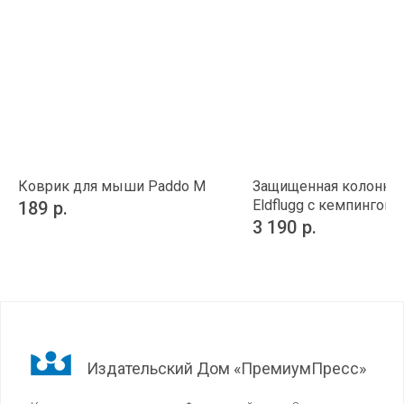
Коврик для мыши Paddo M
Защищенная колонка
Eldflugg с кемпингов
189
р.
фонарем
3 190
р.
Издательский Дом «ПремиумПресс»